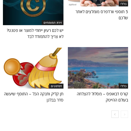
כללי
5 תוספי וורדפרס מומלצים לאתר
שלכם
זירת המומחים
יש לכם רעיון ייחודי למוצר או פטנט?
לא צריך להתמודד לבד
כללי
דפדפנים
קורס דבאופס – מסלול להצלחה
תן קליק ותנקה הכל – התוסף שיעשה
בעולם ההייטק
סדר בבלגן