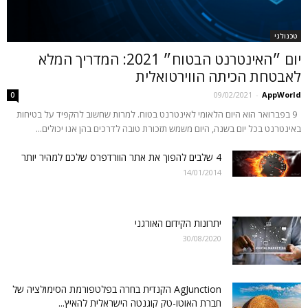
טכנולגי
יום ״האינטרנט הבטוח״ 2021: המדריך המלא
לאבטחת הכיתה הווירטואלית
09/02/2021
-
AppWorld
0
9 בפברואר הוא היום הלאומי לאינטרנט בטוח. למרות שחשוב להקפיד על בטיחות
באינטרנט בכל יום בשנה, היום משמש תזכורת טובה לדרכים בהן אנו יכולים...
4 שלבים להפוך את אתר הוורדפרס שלכם למהיר יותר
14/01/2014
יתרונות‌ ‌הקידום‌ ‌האורגני‌
30/08/2020
AgJunction הקנדית בחרה בפלטפורמת הסימולציה של
חברת האוטו-טק קוגנטה הישראלית להאיץ...