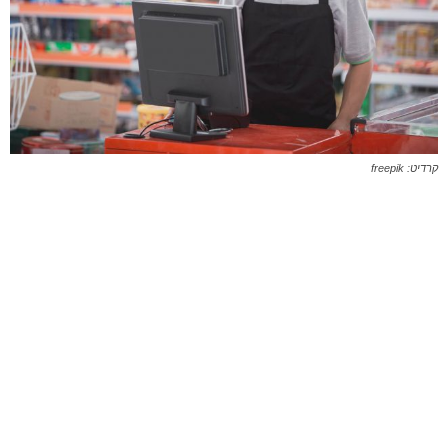
קרדיט: freepik