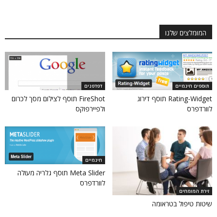
המומלצים שלנו
תוספים חינמיים
דפדפנים
Rating-Widget תוסף דירוג
FireShot תוסף לצילום מסך לכרום
לוורדפרס
ולפיירפוקס
חינמיים
Meta Slider תוסף גלריה מעולה
לוורדפרס
זירת המומחים
שיטות טיפול בטראומה