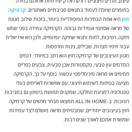
עיצוב חללים חיצוניים דורש לא רק יצירתיות אלא גם בחירה
בחומרים שיוכלו לעמוד בתנאים סביבתיים מאתגרים.
קרמיקה
חוץ
היא אחת הבחירות הפופולריות ביותר, בזכות שילוב מנצח
של מראה אסתטי ועמידות גבוהה. הקרמיקה עמידה בפני שמש
חזקה, רטיבות, לחות ותנאי שחיקה יומיומיים, ולכן היא אידיאלית
עבור חיפוי חצרות, שבילים, גינות ומרפסות.
מגוון העיצובים של קרמיקה חוץ הוא רחב במיוחד: דגמים
המדמים עץ טבעי, טקסטורות אבן טבעית, צבעים כפריים
חמימים או מראה מינימליסטי עכשווי. נוסף על כך, הקרמיקה
מציעה בטיחות לשימוש חיצוני, עם אפשרות לאריחים בעלי
טכנולוגיה למניעת החלקה, שמקנים תחושת ביטחון גם בסביבות
רטובות. ב-ALL IN HOME תמצאו מבחר מרשים של קרמיקה
חוץ בעיצובים ייחודיים, שמבטיחים מראה מושלם לצד עמידות
שתשרת אתכם לאורך שנים רבות.