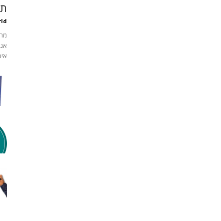
תי
ld
מחש
אנש
איכ