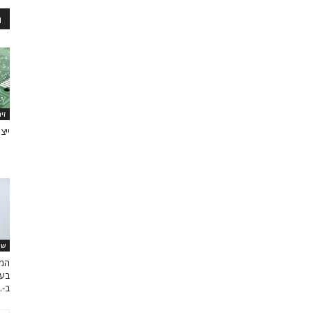
ה
זי
ייצ
שר
המכ
ב-..