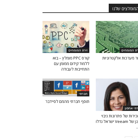
מומלצים שלנו
רת המומחים
זירת המומחים
ור מערכות אלקטרוניות
קורס PPC מומלץ – בוא
ללמוד קידום ממומן עם
התחייבות לעבודה
חברתי
תוסף חברתי מהמם לסיידבר
תי אחסון
ירות של פתרונות גיבוי
בענן של Veeam ישראל גדלו
.