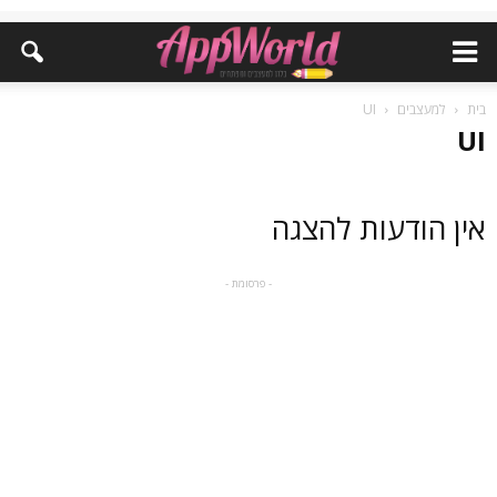
בית
למעצבים
UI
UI
אין הודעות להצגה
- פרסומת -