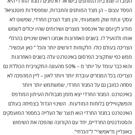
העובדה שמרבית המותגים בישראל לא פונים למגזר החרדי היא
הפסד עצום – הן מצד המותגים והחברות, שמפסידות פוטנציאל
עסקי ונתח שוק משמעותי, והן מצד הצרכן החרדי, שפשוט לא
מודע לקיומם של אינספור מוצרים ושירותים שהיו יכולים לשמש
אותו ולהועיל לו. בשנים האחרונות אנחנו רואים שינויים בהרגלי
הצריכה בעולם כולו. הלקוחות דורשים יותר והכל ” כאן ועכשיו”.
ממש כפי שתקציב הפרסום באינטרנט עלה בשנים האחרונות
והוא כבר עומד על יותר מ – 50% מהעוגה התקציבית הכוללת גם
הצריכה בכל המגזרים עוברת יותר ויותר לאון – ליין המהפכה לא
פסחה כמובן גם על המגזר החרדי, שמשתמש יותר ויותר
באינטרנט. המגזר החרדי יצא מזמן מגבולות העיתון המודפס
והפשקוויילים בלוחות המודעות. השינוי הגדול בצמיחה בעולם
האינטרנט במגזר החרדי הוא תוצר של העלייה במספר המועסקים
והסטודנטים החרדיים, יחד עם הקורונה שהפכה את השימוש
באונליין מ"אפשרי" ל"הכרחי".