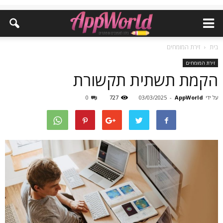
בית
זירת המומחים
זירת המומחים
הקמת תשתית תקשורת
על ידי
AppWorld
-
03/03/2025
727
0