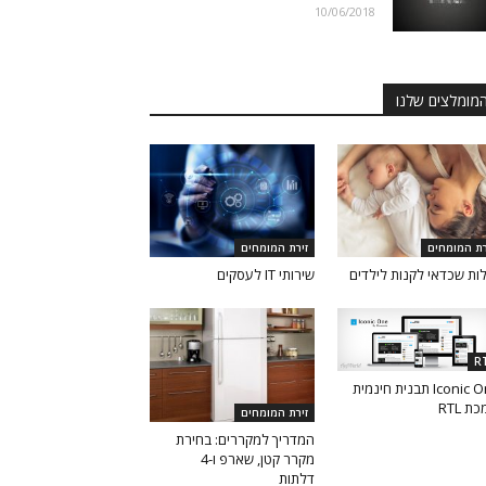
10/06/2018
מומלצים שלנו
רת המומחים
זירת המומחים
ות שכדאי לקנות לילדים
שירותי IT לעסקים
R
Iconic One תבנית חינמית
ת RTL
זירת המומחים
המדריך למקררים: בחירת
מקרר קטן, שארפ ו-4
דלתות