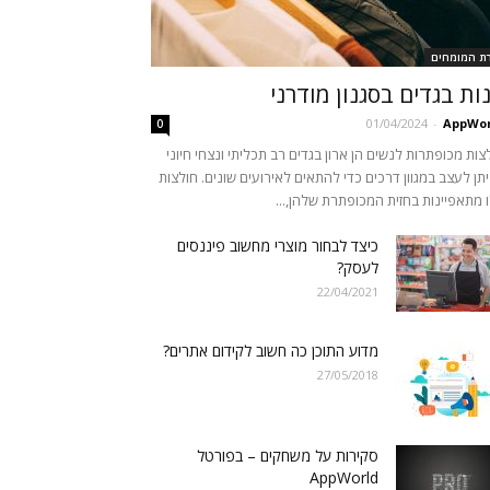
רת המומחים
ות בגדים בסגנון מודרני
01/04/2024
-
AppWor
0
צות מכופתרות לנשים הן ארון בגדים רב תכליתי ונצחי חיוני
תן לעצב במגוון דרכים כדי להתאים לאירועים שונים. חולצות
 מתאפיינות בחזית המכופתרת שלהן,...
כיצד לבחור מוצרי מחשוב פיננסים
לעסק?
22/04/2021
מדוע התוכן כה חשוב לקידום אתרים?
27/05/2018
סקירות על משחקים – בפורטל
AppWorld