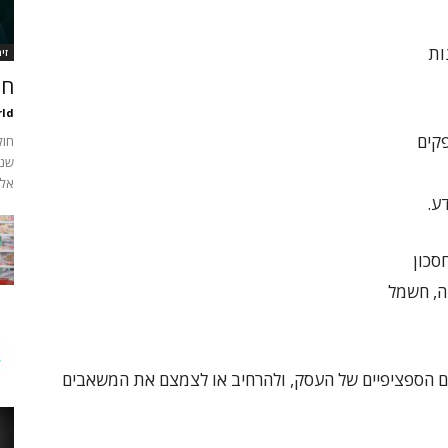
ונות
זי
חנ
ld
ם מספקים
חול
שני
אלו
ע.
 IT משמעה חסכון
ה, חשמל
ם הספציפיים של העסק, ולהרחיב או לצמצם את המשאבים