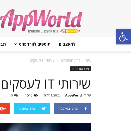
AppWorld
Open toolbar
למעצבים
תוספים לוורדפרס
תבנ
בית
זירת המומחים
שירותי IT לעסקים
זירת המומחים
שירותי IT לעסקים
על ידי
AppWorld
-
07/11/2023
1545
0
שתפו בפייסבוק
צייצו בטוויטר