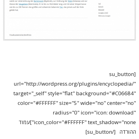
[su_button
url="http://wordpress.org/plugins/encyclopedia/"
target="_self" style="flat" background="#C06684"
color="#FFFFFF" size="5" wide="no" center="no"
radius="0" icon="icon: download"
icon_color="#FFFFFF" text_shadow="none"]עמוד
ההורדה [/su_button]