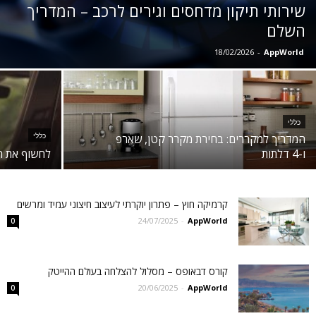
שירותי תיקון מדחסים וגירים לרכב – המדריך
השלם
18/02/2026
-
AppWorld
כללי
המדריך למקררים: בחירת מקרר קטן, שארפ
כללי
ו-4 דלתות
לחשוף את ה
קרמיקה חוץ – פתרון יוקרתי לעיצוב חיצוני עמיד ומרשים
24/07/2025
-
AppWorld
0
קורס דבאופס – מסלול להצלחה בעולם ההייטק
20/06/2025
-
AppWorld
0