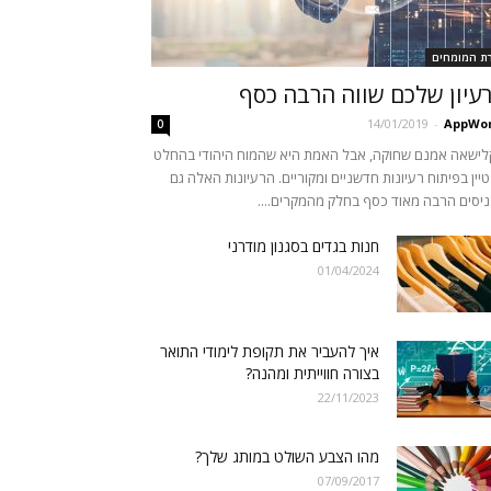
רת המומחים
עיון שלכם שווה הרבה כסף
14/01/2019
-
AppWor
0
קלישאה אמנם שחוקה, אבל האמת היא שהמוח היהודי בהחלט
יין בפיתוח רעיונות חדשניים ומקוריים. הרעיונות האלה גם
יסים הרבה מאוד כסף בחלק מהמקרים....
חנות בגדים בסגנון מודרני
01/04/2024
איך להעביר את תקופת לימודי התואר
בצורה חווייתית ומהנה?
22/11/2023
מהו הצבע השולט במותג שלך?
07/09/2017