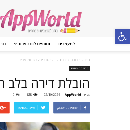
AppWorld
Open toolbar
למעצבים
תוספים לוורדפרס
תבנ
בית
זירת המומחים
הובלת דירה בלב תל אביב
זירת המומחים
הובלת דירה בלב ת
על ידי
AppWorld
-
22/10/2024
628
0
שתפו בפייסבוק
צייצו בטוויטר