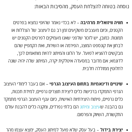
נוסחה בטוחה להצלחת העסק, מהסיבות הבאות:
חוויה וויזואלית מרהיבה
– לא בכדי נאמר שהיופי נמצא בפרטים
הקטנים, וכיום מעצבים משקיעים זמן רב גם לעיצוב של הצללות או
תמונות. כמובן, יש לזכור שלפני שאנו מעמיקים לפרטים הקטנים יש
לבחון את קונספט המוצג, הפירמה או השירות, ואת הקמפיין שהם
מבקשים להוציא לפועל. על הלוגו והמיתוג להיות מותאמים לכך,
לדוגמא; אם מדובר במסעדה איטלקית יקרה, המיתוג שלה יהיה שונה
לחלוטין ממזללה חלבית.
שינויים ודינאמיות בתחום העיצוב הגרפי
– אם בעבר לימודי העיצוב
הגרפי התמקדו ברכישת כלים ליצירת תוצרים גרפיים; למידת תכנות,
כלים גרפיים, פיתוח היצירתיות האישית, כיום ענף העיצוב הגרפי מתמקד
גם בהבנה ש
עיצוב ומיתוג
הם בלתי נפרדים, ומקנה כלים להבנת עולם
התקשורת, השיווק והפרסום.
יצירת בידול
– בעל עסק שלא פועל למיתוג העסק, ימצא עצמו מהר