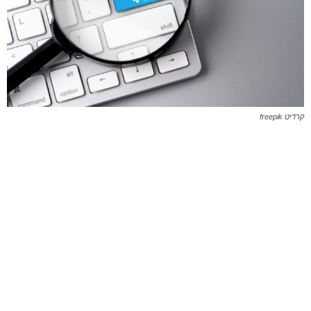
קרדיט freepik