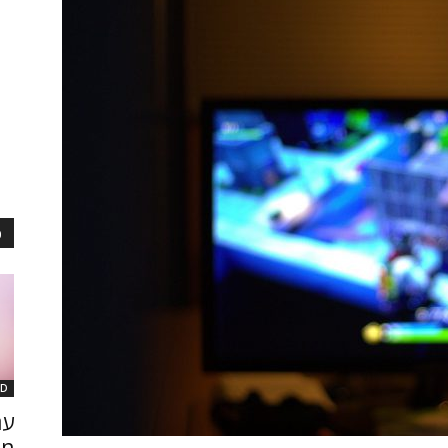
כ
SD
on