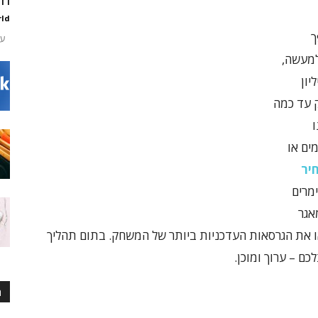
ld
ך
ערכת UI בעיצוב שקו
ענק. למעשה,
 נמכרו למעלה מ-175 מיליון
ק עד כמה
ו
ים או
יר
מרים
אגר
לכם, ובאתר Exon Games תמצאו את הגרסאות העדכניות ביותר של המשחק. בתום תהליך
ם – ערוך ומוכן.
ה