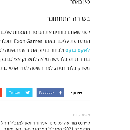
כאן באתר.
בשורה התחתונה
לפני שאתם בוחרים את הגרסה המנצחת שלכם, 
המועדפת עליכם. באתר Exon Games תוכלו למצוא את שלל הגרסאות הקיימות ומגוון
לאקס בוקס
ולבחור בדיוק את זו שמתאימה לכם
בודדות תקבלו גישה מלאה למשחק אצלכם בקונס
משחק בלתי רגילה, לצד חשיפה לעוד אלפי כותרי
שיתוף
Twitter
Facebook
מאמר קודם
קיידנס מודיעה על מינוי אנירוד דווגאן למנכ"ל החל
מדצמבר 2021; המנכ"ל המכהן ליפ-בו טאן ימונה