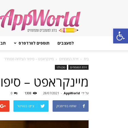
AppWorld
Open toolbar
למעצבים
תוספים לוורדפרס
תבנ
בית
זירת המומחים
מיינקראפט – סיפור הצלחה מסחרר
זירת המומחים
טכנולגי
מיינקראפט – סיפ
על ידי
AppWorld
-
28/07/2021
1308
0
שתפו בפייסבוק
צייצו בטוויטר