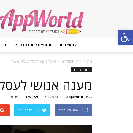
AppWorld
Open toolbar
למעצבים
תוספים לוורדפרס
תבנ
בית
זירת המומחים
מענה אנושי לעסקים בזמן משבר
זירת המומחים
מענה אנושי לעסקי
על ידי
AppWorld
-
30/06/2020
1780
0
שתפו בפייסבוק
צייצו בטוויטר