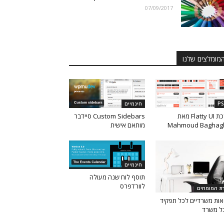
07/09/2017
מומלצים שלנו
P
חינמיים
ערכת Flatty UI מאת
Custom Sidebars סיידבר
Mahmoud Baghag
מותאם אישית
חינמיים
תוסף לוח שנה מעולה
לוורדפרס
רת המומחים
ות משרדיים לכל תפקיד
ל משרד