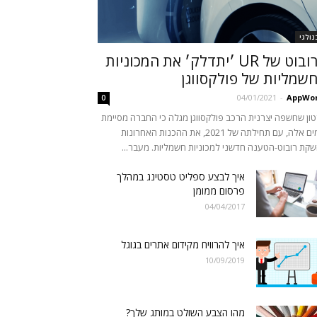
נולגי
הרובוט של UR ׳יתדלק׳ את המכוניות
שמליות של פולקסווגן
04/01/2021
-
AppWor
0
ון שחשפה יצרנית הרכב פולקסווגן מגלה כי החברה מסיימת
בימים אלה, עם תחילתה של 2021, את ההכנות האחרונות
קת רובוט-הטענה חדשני למכוניות חשמליות. מעבר...
איך לבצע ספליט טסטינג במהלך
פרסום ממומן
04/04/2017
איך להרוויח מקידום אתרים בגוגל
10/09/2019
מהו הצבע השולט במותג שלך?