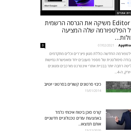
יית אתרים
Editor X משיקה את הגרסה הרשמית
 הפלטפורמה שלה המציעה
ולות...
07/02/2021
-
AppWor
0
טפורמה החדשה כוללת מגוון פיצ'רים וכלים מתקדמים
ודה סימולטנית של מספר מעצבים יחד ומאפשרת גמישות
יטה רחבה יותר בבניית אתרי אינטרנט מורכבים ומגוונים
ורק, ה-4...
כיבוי סרטונים קשורים בסרטוני יוטיוב
15/01/2014
קורס סוכן ביטוח איכותי נלמד
באמצעות עזרים טכנולוגיים חדשניים
אותם תמצאו...
13/12/2020