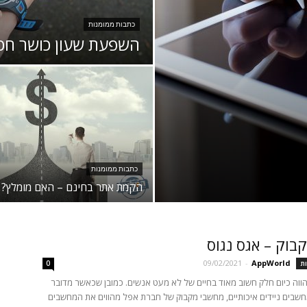
כתבות ממומנות
השפעת שעון כושר חכם
כתבות ממומנות
הקמת אתר בחינם – האם מומלץ?
קבוק – אגס נגוס
09/02/2021
-
AppWorld
ת
0
ווה כיום חלק חשוב מאוד בחיים של לא מעט אנשים. כמובן שכאשר מדובר
שבים ניידים איכותיים, מחשבי מקבוק של חברת אפל מהווים את המחשבים