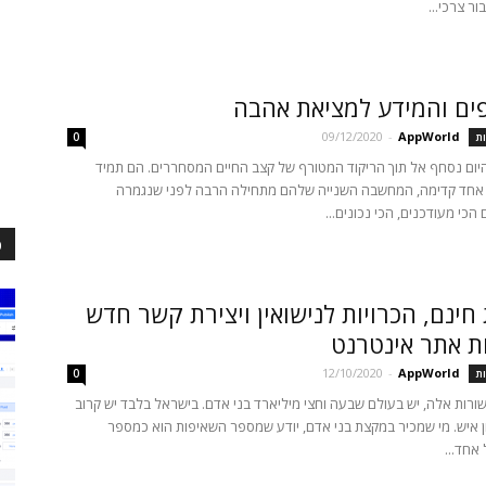
ר צרכי...
ים והמידע למציאת אהבה
09/12/2020
-
AppWorld
ת
0
יום נסחף אל תוך הריקוד המטורף של קצב החיים המסחררים. הם תמיד
אחד קדימה, המחשבה השנייה שלהם מתחילה הרבה לפני שנגמרה
כי מעודכנים, הכי נכונים...
כ
 חינם, הכרויות לנישואין ויצירת קשר חדש
ת אתר אינטרנט
12/10/2020
-
AppWorld
ת
0
שורות אלה, יש בעולם שבעה וחצי מיליארד בני אדם. בישראל בלבד יש קרוב
 איש. מי שמכיר במקצת בני אדם, יודע שמספר השאיפות הוא כמספר
אחד...