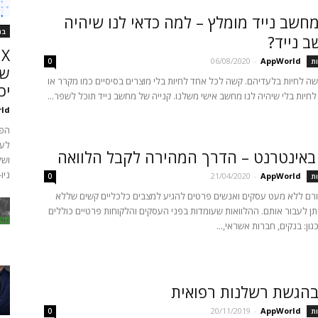
חשב נייד מומלץ – למה כדאי לנו שיהיה
בנ
ב נייד?
06/08/2020
-
AppWorld
ת
0
של
ה לחיות בלעדיהם. קשה לכל אחד לחיות בלי מוצרים בסיסיים כמו מקרר או
יכ
 לחיות בלי שיהיה לנו מחשב אישי משלנו. קנייה של מחשב נייד תוכל לשפר...
ld
הפל
לעב
באינטרנט – הדרך המהירה לקבל הלוואה
ושל
ניו-י
21/04/2020
-
AppWorld
ת
0
ורם ללא מעט עסקים ואנשים פרטים להגיע למצבים כלכליים קשים שללא
תן לעבור אותם. ההלוואות שעומדות בפני העסקים והלקוחות פרטיים כוללים
ון: בנקים, חברות אשראי,...
הגשת רשלנות רפואית
20/11/2019
-
AppWorld
ת
0