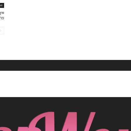
זי
איך
פחות 