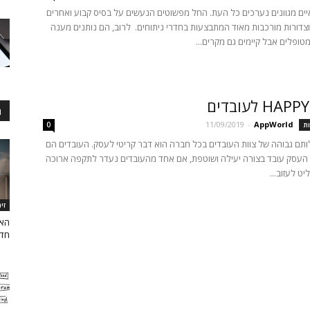
יים מגוונים נערכים כל העת. החל מפשוטים הנעשים על בסיס קבוע ואחרים
דורות מורכבות מאוד המתבצעות בחדרי ניתוחים. לרוב, הם נותנים מענה
טופלים אבל קיימים גם מקרים...
H לעובדים
ה
11/09/2019
-
AppWorld
ת
0
ותם גבוהה של צוות העובדים בכל חברה הוא דבר קריטי לעסק. העובדים הם
 העסק עובד בצורה יעילה ושוטפת, אם אחד מהעובדים נעדר לתקפה ארוכה
ט לעזוב...
זי
האם
חדש 