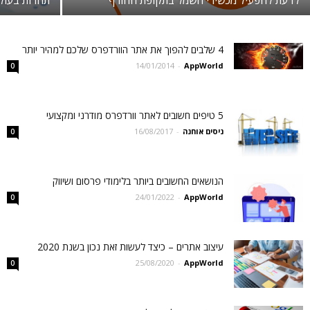
לדעת להפעיל מכשירי חשמל בתקופת החורף
תחרות בעו
4 שלבים להפוך את אתר הוורדפרס שלכם למהיר יותר
14/01/2014
-
AppWorld
0
5 טיפים חשובים לאתר וורדפרס מודרני ומקצועי
ניסים אוחנה
-
16/08/2017
0
הנושאים החשובים ביותר בלימודי פרסום ושיווק
24/01/2022
-
AppWorld
0
עיצוב אתרים – כיצד לעשות זאת נכון בשנת 2020
25/08/2020
-
AppWorld
0