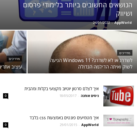
הנושאים החשובים ביותר בלימודי פרסום
ושיווק
24/01/2022
-
AppWorld
מדריכים
לשדרג או לא לשדרג? Windows 11 הגיעה
מדריכים
לשוק ואיתה הדילמה הגדולה
עיצוב אתרים 
איך לצלם סרטון יוטיוב מקצועי בקלות ומהבית
ניסים אוחנה
-
18/05/2017
0
איך מטמיעים פונטים באמצעות css בלבד
29/01/2015
-
AppWorld
0