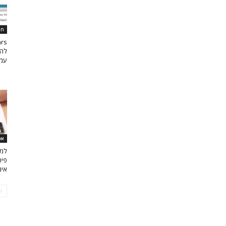
חי
להג
עמו
אפ
למה
פית
אינ