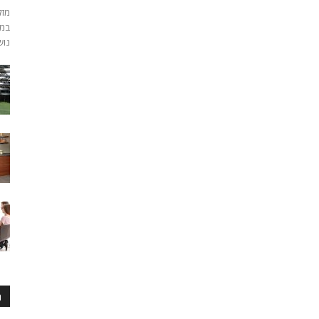
מזל
במח
נוש
ה