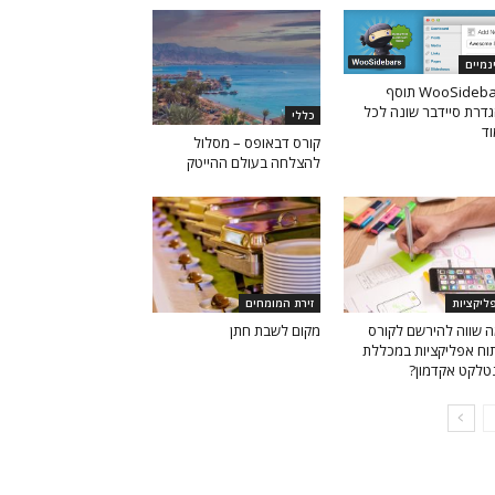
נמיים
WooSidebars תוסף
דרת סיידבר שונה לכל
כללי
ד
קורס דבאופס – מסלול
להצלחה בעולם ההייטק
ליקציות
זירת המומחים
 שווה להירשם לקורס
מקום לשבת חתן
וח אפליקציות במכללת
טלקט אקדמון?