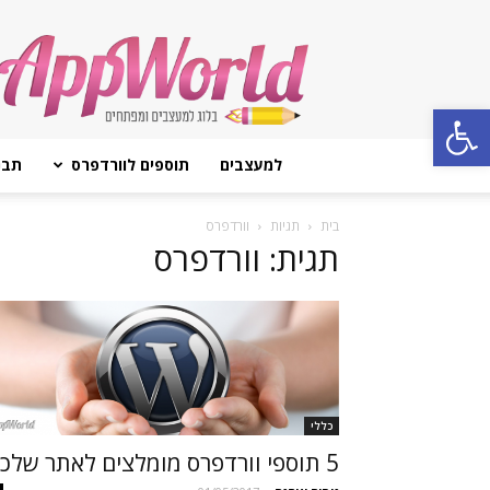
AppWorld
Open toolbar
למעצבים
תוספים לוורדפרס
תבנ
בית
תגיות
וורדפרס
תגית: וורדפרס
כללי
5 תוספי וורדפרס מומלצים לאתר שלכם