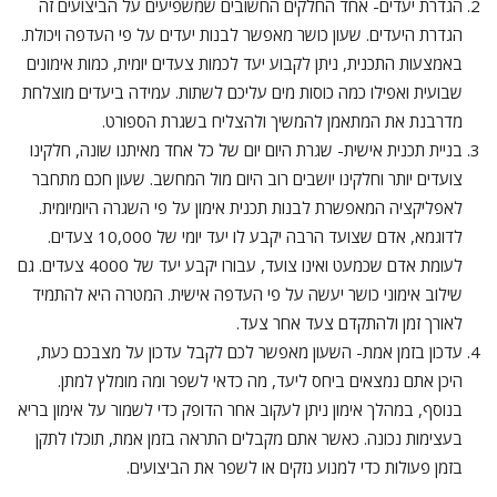
הגדרת יעדים- אחד החלקים החשובים שמשפיעים על הביצועים זה
הגדרת היעדים. שעון כושר מאפשר לבנות יעדים על פי העדפה ויכולת.
באמצעות התכנית, ניתן לקבוע יעד לכמות צעדים יומית, כמות אימונים
שבועית ואפילו כמה כוסות מים עליכם לשתות. עמידה ביעדים מוצלחת
מדרבנת את המתאמן להמשיך ולהצליח בשגרת הספורט.
בניית תכנית אישית- שגרת היום יום של כל אחד מאיתנו שונה, חלקינו
צועדים יותר וחלקינו יושבים רוב היום מול המחשב. שעון חכם מתחבר
לאפליקציה המאפשרת לבנות תכנית אימון על פי השגרה היומיומית.
לדוגמא, אדם שצועד הרבה יקבע לו יעד יומי של 10,000 צעדים.
לעומת אדם שכמעט ואינו צועד, עבורו יקבע יעד של 4000 צעדים. גם
שילוב אימוני כושר יעשה על פי העדפה אישית. המטרה היא להתמיד
לאורך זמן ולהתקדם צעד אחר צעד.
עדכון בזמן אמת- השעון מאפשר לכם לקבל עדכון על מצבכם כעת,
היכן אתם נמצאים ביחס ליעד, מה כדאי לשפר ומה מומלץ למתן.
בנוסף, במהלך אימון ניתן לעקוב אחר הדופק כדי לשמור על אימון בריא
בעצימות נכונה. כאשר אתם מקבלים התראה בזמן אמת, תוכלו לתקן
בזמן פעולות כדי למנוע נזקים או לשפר את הביצועים.