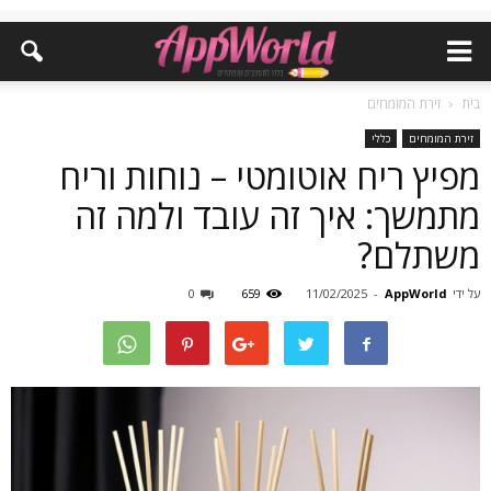
בית
זירת המומחים
זירת המומחים
כללי
מפיץ ריח אוטומטי – נוחות וריח
מתמשך: איך זה עובד ולמה זה
משתלם?
על ידי
AppWorld
-
11/02/2025
659
0