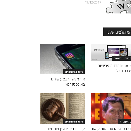
19/12/2017
מומלצים שלנו
ניות וורדפרס
Impreza תבנית פרימיום
 בה הכל
זירת המומחים
איך אפשר לבצע קידום
באינסטגרם?
ליקציות
זירת המומחים
ז רפואי הדסה הטמיע את
עורכת דין גירושין מומחית