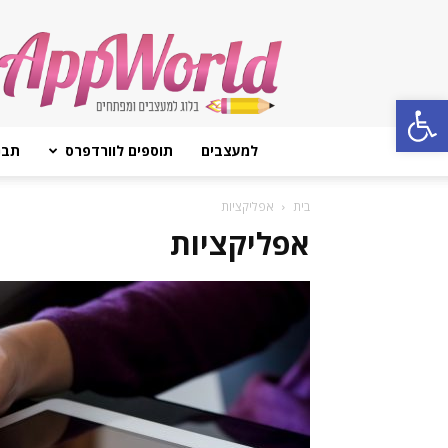
AppWorld
Open toolbar
למעצבים
תוספים לוורדפרס
תבנ
בית
אפליקציות
אפליקציות