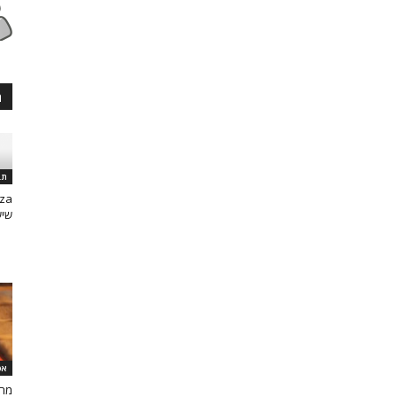
ה
תב
שיש
אפ
מרכ