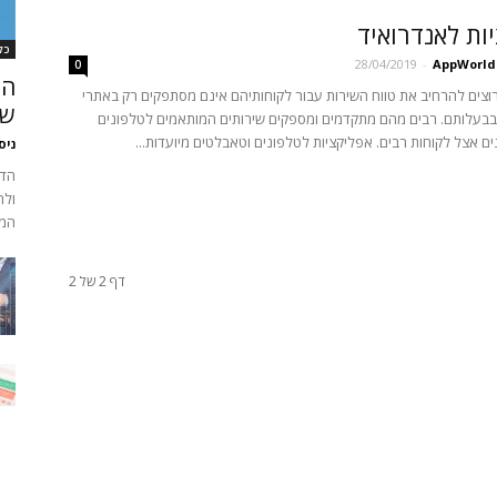
ות לאנדרואיד
כל
28/04/2019
-
AppWorld
0
המ
צים להרחיב את טווח השירות עבור לקוחותיהם אינם מסתפקים רק באתרי
של
בעלותם. רבים מהם מתקדמים ומספקים שירותים המותאמים לטלפונים
נים אצל לקוחות רבים. אפליקציות לטלפונים וטאבלטים מיועדות...
ניס
הדר
ולה
המש
דף 2 של 2