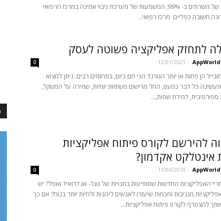
וההתאוששות של השרתים ב- 99%; המשמעות של מערכת גיבוי אמינה במרכז הרפואי
נה חשובה כפליים מרכז רפואי...
לה לתחזק אפליקציה פשוטה לעסק
12/01/2021
-
AppWorld
0
בייל הן פחות או יותר הטרנד הכי חם כיום, בתחומים רבים. ניתן למצוא
עשינה כל דבר כמעט, החל מרישום משימות יומיות, שמירה על המשקל,
ספורטיבית, למידת שפות,...
כ
ה להירשם לקורס פיתוח אפליקציות
אינטלקט אקדמון?
11/06/2019
-
AppWorld
0
יי האפליקציות החדשות שמופיעות בחנויות של גוגל- אנדרואיד ואפל? יש
אפליקציות מגניבות וחכמות שיעזרו לאנשים ליהנות ולחיות יותר בנוח? אם כך
אותך להצטרף לקורס פיתוח אפליקציות...