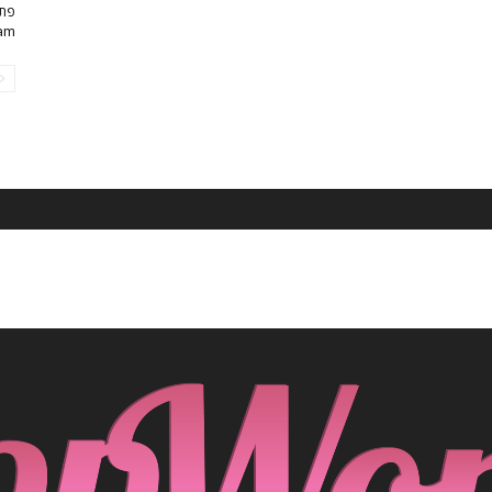
פתר
am