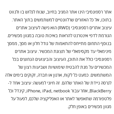
אתר רספונסיבי הינו אתר המגיב בחיוב, שנוח לגלוש בו ולנווט
בתוכו, אל כל האזורים שרלוונטיים למשתמשים בתוך האתר.
עיצוב אתרים רספונסיבי (RWD) הוא גישה לעיצוב אתרים
הגורמת לדפי אינטרנט להראות באיכות טובה במגוון מכשירים.
בנוסף התחום מתייחס להתאמות של גודל חלון או מסך, ממסך
מינימאלי עד מקסימאלי של תצוגת המכשיר. עיצוב אתרים
רספונסיבי כולל את התוכן, העיצוב והביצועים הנחוצים בכל
המכשירים על מנת להבטיח שימושיות ושביעות רצון של
המשתמשים. כמעט כל לקוח, ארגון או חברה, זקוקים בימים אלה
לגרסה ניידת של האתר שלהם. זה חיוני למעשה: עיצוב אחד ל-
BlackBerry, אחר עבור iPhone, iPad, netbook, קינדל וכל
פלטפורמה שתאפשר לאתר או האפליקציה שלכם, לפעול על
מגוון מכשירים באופן חלק.