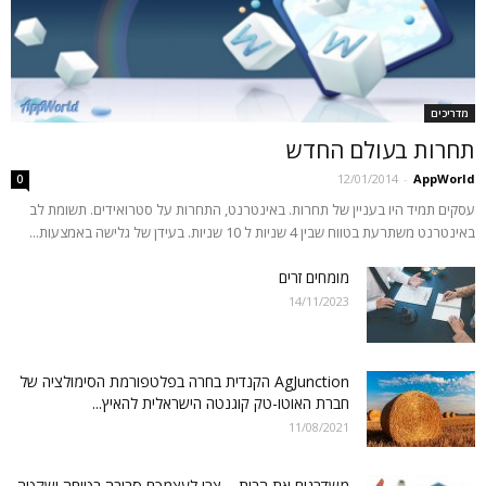
מדריכים
תחרות בעולם החדש
12/01/2014
-
AppWorld
0
עסקים תמיד היו בעניין של תחרות. באינטרנט, התחרות על סטרואידים. תשומת לב
באינטרנט משתרעת בטווח שבין 4 שניות ל 10 שניות. בעידן של גלישה באמצעות...
מומחים זרים
14/11/2023
AgJunction הקנדית בחרה בפלטפורמת הסימולציה של
חברת האוטו-טק קוגנטה הישראלית להאיץ...
11/08/2021
משדרגים את הבית – צרו לעצמכם סביבה בטוחה ושקטה