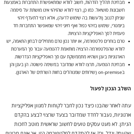
מבחינת תהליך הזדהות, חשוב לוודא שמתאפשרת התחברות באמצעות
חשבונות סושיאל. כמו כן, רצוי לוודא שהזיהוי אינו מושתת על סיסמה
שניתן לגנוב (ולעשות בה שימוש לרעה), אלא רצוי לתעדף זיהוי
ביומטרי, שימוש בזיהוי כפול ואף חיוני זיהוי שמאפשר התחברות חד
פעמית לסך האפליקציות הרצויות.
טרם בוחרים פלטפורמה, או יותר נכון טרם מתחילים לבחון התאמה, יש
לוודא שהפלטפורמה הרצויה מותאמת להטמעה עבור סך המערכות
הארגוניות בענן ושהיא מתממשקת עם סך האפליקציות הנדרשות.
מבחינת הטמעה, תרצו לוודא שמדובר במשימה פשוטה. הן בענן והן
בon-premise (שירותים שמנוהלים בחוות השרתים של הארגון).
השלב הנכון לפעול
עתה לאחר שהבנו כיצד נכון לחבר לקוחות למגוון אפליקציות
ארגוניות, נעבור לחדד שמדובר בצעד שרצוי לבצע בהקדם
הניתן. לא מעט עסקים טועים לחשוב שראשית מוטב לחכות
שהעסק יגדל, ורק אז להתקדם לפלטפורמה הזו, אך אינם מבינים