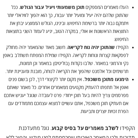
העלו מאמרים המספקים
תוכן משמעותי ויעיל עבור הגולש.
ככל
שהתוכן שלהם יהיה יעיל ומועיל יותר עבורו, כך הוא יהפוך לוויראלי יותר
ויתמקם גבוה יותר ברשימת החיפוש. ובינינו, הגולש הממוצע יבחן את
התוצאות הראשונות או אולי, במקרה הטוב, יגיע לעמוד השני בתוצאות
החיפוש.
הקפידו
שהתוכן יהיה נוח לקריאה
. חשוב מאוד שהמאמר יהיה מחולק
לפסקאות קצרות ונוחות לקריאה. הקפידו שמילת המפתח תשתלב באופן
נקי והרמוני במאמר. שלבו נקודות (בוליטים) במאמר וכן תמונות,
תרשימים וכל אלמנט שיהפוך את הקריאה לנוחה, מובנת ומעניינת יותר.
הימנעו מתוכן משוכפל.
אין מקום יותר לקיצורי דרך, לכן בשום פנים
ואופן אל תתפתו להעתיק מקטעים ממאמרים אחרים. כל מאמר שאתם
מפרסמים צריך להיות בעל תוכן ייחודי. פרט לעובדה שגוגל יעניש אתכם
אם תעתיקו תוכן משוכפל, אתם עשויים למצוא עצמכם מתמודדים עם
הפרת זכויות יוצרים ותביעות.
הקפידו
לשלב מאמרים על בסיס קבוע
. גוגל מתעדכנת
תדירות ולכן המאמר האיכותי שפרסמתם לפני חודש, יהפוך ללא