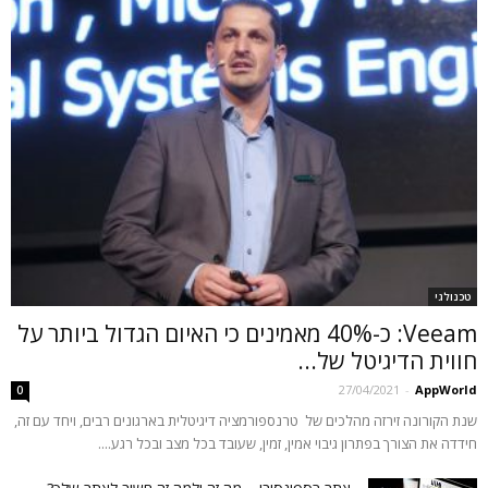
טכנולגי
Veeam: כ-40% מאמינים כי האיום הגדול ביותר על
חווית הדיגיטל של...
27/04/2021
-
AppWorld
0
שנת הקורונה זירזה מהלכים של טרנספורמציה דיגיטלית בארגונים רבים, ויחד עם זה,
חידדה את הצורך בפתרון גיבוי אמין, זמין, שעובד בכל מצב ובכל רגע....