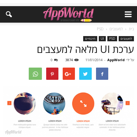
בית
למעצבים
PSD
למעצבים
PSD
UI
חינמיים
ערכת UI מלאה למעצבים
על ידי
AppWorld
-
11/01/2014
3874
0