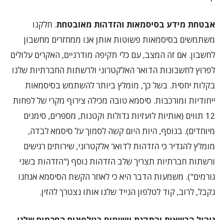
אבטחת מידע בסיסמאות והזדהות מאובטחת
. חלקנו
משתמשים בסיסמאות פשוטות אותן אנו ממחזרים מחשבון
לחשבון. אם זה המצב, עם כלי תקיפה מודרניים, האקרים עלולים
לפרוץ לחשבונות הדואר האלקטרוני ולרשתות החברתיות שלנו
בקלות יחסית. בשל כך, מומלץ ביותר להשתמש בסיסמאות
ייחודיות ומורכבות. סיסמא טובה מכילה צירוף מקרי של לפחות
12 תווים (אותיות לועזיות גדולות וקטנות, מספרים, סימנים
מיוחדים). בנוסף, היות היום קשה לסמוך על סיסמא לבדה,
מומלץ להגדיר כי הזדהות לדואר אלקטרוני, שירותים רגישים
ורשתות חברתיות תצריך שלב הזדהות נוסף ("הזדהות בשני
גורמים"). משמעות הדבר היא כי לאחר הקשת הסיסמא אנחנו
נקבל, לרוב, קוד לטלפון הנייד שלנו אותו נצטרך להזין.
ניהול הרשאות והתקנת יישומים בטלפונים החכמים שלנו
.