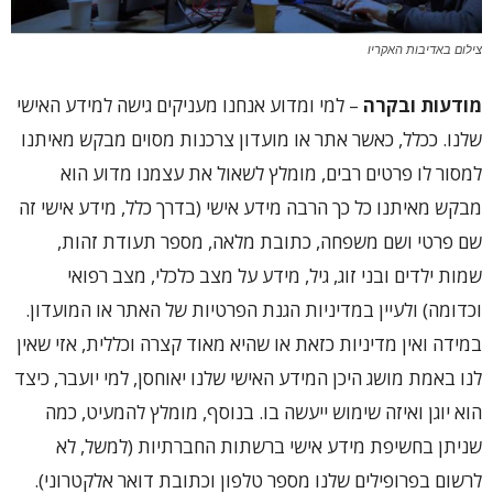
צילום באדיבות האקריו
מודעות ובקרה
– למי ומדוע אנחנו מעניקים גישה למידע האישי
שלנו. ככלל, כאשר אתר או מועדון צרכנות מסוים מבקש מאיתנו
למסור לו פרטים רבים, מומלץ לשאול את עצמנו מדוע הוא
מבקש מאיתנו כל כך הרבה מידע אישי (בדרך כלל, מידע אישי זה
שם פרטי ושם משפחה, כתובת מלאה, מספר תעודת זהות,
שמות ילדים ובני זוג, גיל, מידע על מצב כלכלי, מצב רפואי
וכדומה) ולעיין במדיניות הגנת הפרטיות של האתר או המועדון.
במידה ואין מדיניות כזאת או שהיא מאוד קצרה וכללית, אזי שאין
לנו באמת מושג היכן המידע האישי שלנו יאוחסן, למי יועבר, כיצד
הוא יוגן ואיזה שימוש ייעשה בו. בנוסף, מומלץ להמעיט, כמה
שניתן בחשיפת מידע אישי ברשתות החברתיות (למשל, לא
לרשום בפרופילים שלנו מספר טלפון וכתובת דואר אלקטרוני).