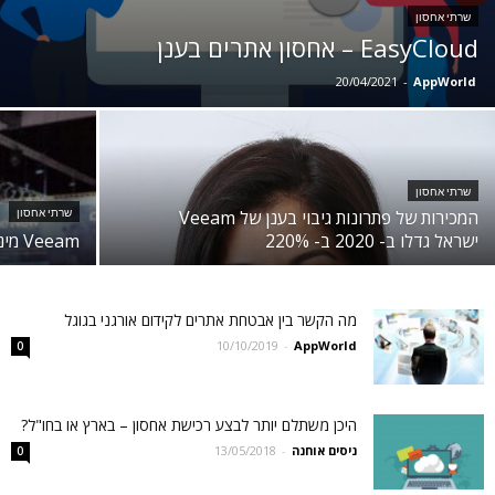
שרתי אחסון
EasyCloud – אחסון אתרים בענן
20/04/2021
-
AppWorld
שרתי אחסון
המכירות של פתרונות גיבוי בענן של Veeam
שרתי אחסון
ישראל גדלו ב- 2020 ב- 220%
Veeam מינתה את ויז'ואל ד.ג. למפיצה שלה בישראל
מה הקשר בין אבטחת אתרים לקידום אורגני בגוגל
10/10/2019
-
AppWorld
0
היכן משתלם יותר לבצע רכישת אחסון – בארץ או בחו"ל?
ניסים אוחנה
-
13/05/2018
0