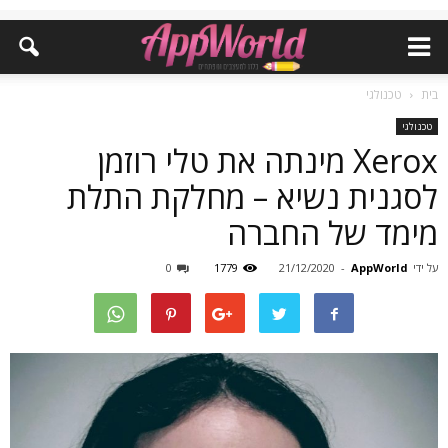
בית
טכנולגי
טכנולגי
Xerox מינתה את טלי רוזמן
לסגנית נשיא – מחלקת התלת
מימד של החברה
על ידי
AppWorld
-
21/12/2020
1779
0