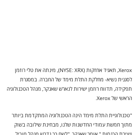
Xerox, תאגיד אחזקות (NYSE: XRX), מינתה את טלי רוזמן
לסגנית נשיא- מחלקת התלת מימד של החברה. במסגרת
תפקידה, תדווח רוזמן ישירות לנארש שאנקר, מנהל הטכנולוגיה
הראשי של Xerox.
"טכנולוגיית התלת מימד הינה הטכנולוגיה המתקדמת ביותר
מתוך חמשת עמודי החדשנות שלנו, מבחינת שילובה בשוק
ויצירת הכנסות." אומר שאנקר. "לשם כך נדרש מנהל מוביל