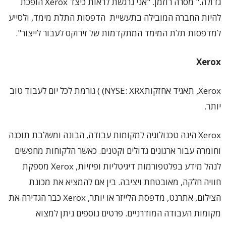
גדולה." מסרה רוזמן. "אני נרגשת לראות כיצד Xerox הופכת
להיות החברה המובילה בתעשיית הדפסות התלת מימד, ולסייע
למדפסות תלת המימד המתקדמות של זירוקס לעבור לייצור".
Xerox
Xerox, תאגיד אחזקותNYSE: XRX) ) גורמת לכל יום לעבוד טוב
יותר.
Xerox הינה טכנולוגיה למקומות עבודה, הבונה ומשלבת תוכנה
וחומרה עבור ארגונים גדולים וקטנים. כאשר הלקוחות מחפשים
לנהל מידע בפלטפורמות דיגיטליות ופיזיות, Xerox מספקת
חוויה חלקה, מאובטחת ויציבה. בין אם להמציא את מכונת
הצילום, אתרנט, מדפסת הלייזר או יותר, Xerox כבר הגדירה את
מקומות העבודה המודרניים. פרטים נוספים ניתן למצוא