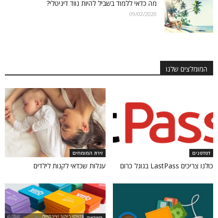
מה כדאי ללמוד בשביל להיות נווד דיגיטלי?
09/02/2020
המומלצים שלנו
דפדפנים
זירת המומחים
כולנו צריכים LastPass בגוגל כרום
עגלות שכדאי לקנות לילדים
השראה