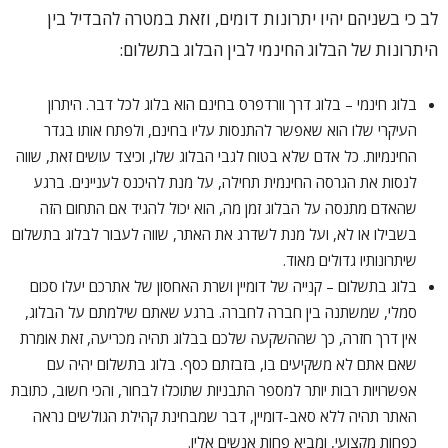
לב כי בשניהם יהיו יתרונות דומים, וזאת במטרה להבדיל בין
היתרונות של הבלוג החינמי לבין הבלוג בתשלום:
בלוג חינמי – בלוג דרך וורדפרס בחינם הוא בלוג לכל דבר. היתרון
העיקרי שלו הוא שאפשר להתנסות עליו בחינם, ולפתח אותו בגדר
החינמיות. כל אדם שלא בטוח לגבי הבלוג שלו, וכיצד עושים זאת, שווה
לנסות את הגרסה החינמית תחילה, על מנת להיכנס לעניינים. ברגע
שהאדם מתנסה על הבלוג זמן מה, הוא יכול להגיד אם התחום הזה
בשבילו או לא, ועל מנת לשדרג את האתר, שווה לעבור לבלוג בתשלום
שיתרונותיו גדולים מאוד.
בלוג בתשלום – קנייה של דומיין ושרת האחסון של אתרכם יעלו סכום
סמלי, שמשתנה בין חברה לחברה. ברגע שאתם שילמתם על הבלוג,
אין דרך חזרה, כך שההשקעה שלכם בבלוג תהיה מכריעה, זאת אומרת
שאם אתם לא משקיעים בו, בזבזתם כסף. בלוג בתשלום יהיה עם
אפשרויות רבות יותר למספר התבניות שתוכלו לבחור, והכי חשוב, כתובת
האתר תהיה ללא סאב-דומיין, דבר שמבחינת קהילת הגולשים נראה
כפחות מקצועי, ומביא פחות אנשים אליו.