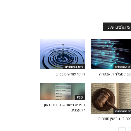
מומלצים שלנו
רת המומחים
זירת המומחים
נת מצלמות אבטחה
חיתוך שורשים בביוב
PSD
תפריט משתמש בדרופ-דאון
למעצבים
רת המומחים
כת דין גירושין מומחית