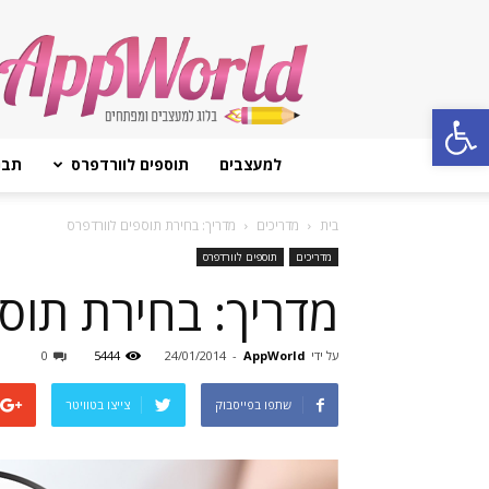
AppWorld
Open toolbar
למעצבים
תוספים לוורדפרס
תבנ
בית
מדריכים
מדריך: בחירת תוספים לוורדפרס
מדריכים
תוספים לוורדפרס
מדריך: בחירת תוס
על ידי
AppWorld
-
24/01/2014
5444
0
שתפו בפייסבוק
צייצו בטוויטר