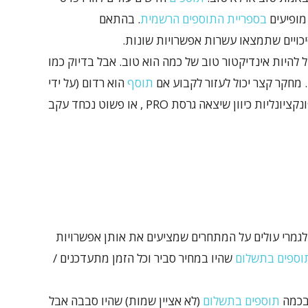
מופיעים
בספריית התוספים הרשמית
. בהתאם
כויים שתמצאו עשרות אפשרויות שונות.
 להיות אינדיקטור טוב של כמה הוא טוב. אבל בדיוק כמו
. מחקר קצר יכול לעזור לקבוע אם
תוסף
הוא רדום (על ידי
בדיקת תאריך העדכון האחרון שלו), הופשט מפונקציונליות כיוון שיצאה גרסת PRO , או פשוט נכחד עקב
גמרי עולים על המתחרים שמציעים את אותן אפשרויות
וספים בתשלום
שהיו במחיר סביר וכל הזמן מתעדכנים /
בכמה
תוספים בתשלום
(לא אציין שמות) שהיו סבבה אבל