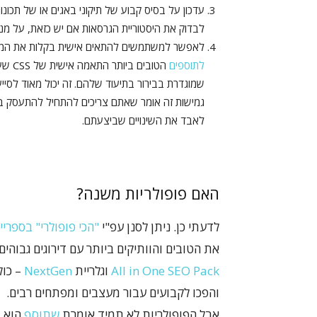
עדכון על בסיס קבוע של תיקוני באגים או של תכונו
לבדוק את היסטוריית הגרסאות אם יש כזאת, על מנת 
לאפשר למשתמשים להתאים אישית בקלות את ה
לתוספים
הטובי
שמוגדרת בבירור בתיעוד שלהם. זה יכול מאוד לסי
גמישות זה אומר שאתם צריכים להתחיל להתעסק ב"
לאבד את השינויים שביצעתם.
האם פופולריות משנה?
לדעתי כן. ניתן לסנן עפ"י
"הכי פופולרי" בספריית התוספ
את הטובים והוותיקים ביותר עם דירוגים גבוהים 
All in One SEO Pack
וגלריית
NextGen
– כול
והפכו לקבועים עבור מעצבים ומפתחים רבים.
אבל הפופולריות לא תמיד אומרת
שתוסף
הוא ב