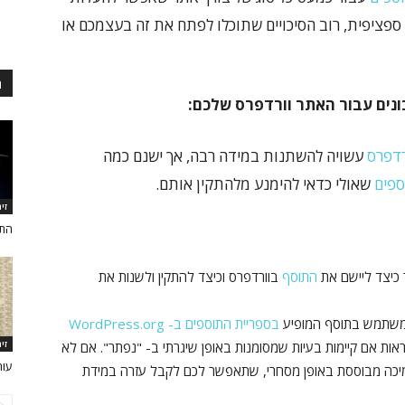
ספציפית, רוב הסיכויים שתוכלו לפתח את זה בעצמכם או
ה
ונים עבור האתר וורדפרס שלכם:
רדפרס
עשויה להשתנות במידה רבה, אך ישנם כמה
ספים
שאולי כדאי להימנע מלהתקין אותם.
זי
התק
התוסף
בוורדפרס וכיצד להתקין ולשנות את
 משתמש בתוסף המופיע
בספריית התוספים ב- WordPress.org
זי
אות אם קיימות בעיות שמסומנות באופן שיגרתי ב- "נפתר". אם לא
עור
יכה מבוססת באופן מסחרי, שתאפשר לכם לקבל עזרה במידת