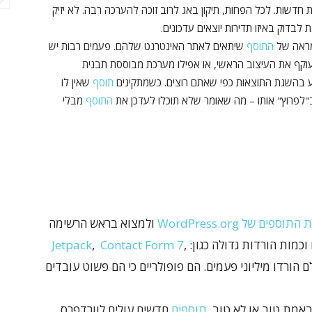
ת חדשות. לכל הפחות, תיקון באג לרוב זוכה להערכה רבה. לא יזיק
לבדוק באיזו תדירות יוצאים עדכונים.
מראה של
התוסף
שיתאים לאתר האינטרנט שלהם. פעמים רבות יש
ם ביותר התאמה אישית של CSS שעוקף את העיצוב הראשי, או אפילו מערכת מבוססת תבנית
יע בהשגת התוצאות כפי שאתם רוצים. כשמתקינים
תוסף
שאין לו
לפרוץ" אותו – מה שאומר שלא תוכלו לעדכן את
התוסף
מבלי
ים של WordPress.org
ולמצוא בראש הרשימה
וכמות הורדות גדולה כגון:
,
Contact Form 7
,
Jetpack
ם הורדו מיליוני פעמים. הם פופולריים כי הם פשוט עובדים
אמת טוב או לא טוב.
תוספים
חדשים עולים לוורדפרס