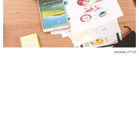
קרדיט pixabay