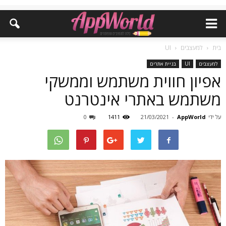
בית
למעצבים
UI
למעצבים
UI
בניית אתרים
אפיון חווית משתמש וממשקי
משתמש באתרי אינטרנט
על ידי
AppWorld
-
21/03/2021
1411
0