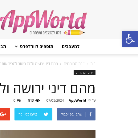
AppWorld
Open toolbar
למעצבים
תוספים לוורדפרס
תבנ
בית
זירת המומחים
מהם דיני ירושה ולמה חשוב להכיר אותם
זירת המומחים
מהם דיני ירושה ו
על ידי
AppWorld
-
07/05/2024
813
0
שתפו בפייסבוק
צייצו בטוויטר