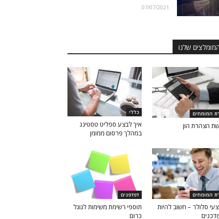
07/07/2021
מומלצים שלנו
כללי
רת המומחים
איך לבצע ספליט טסטינג
ת הצהרת הון
במהלך פרסום ממומן
רת המומחים
דפדפנים
עי סלולר – חשוב להיות
תוספי רשימת משימות לגוגל
דכנים
כרום