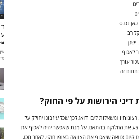
ים
ם
קי
כאן נכנס
קל רב
על
 ישנן
ld
ר לאכוף
אין
מדו
כור עורך
בתחום זה
דיני הירושות על פי החוק?
נותיו ומשאלות ליבו דואג לכך שכל עיזבונו יחולק על
יבצע את החלוקה בהתאם. על מנת שאפשר יהיה לאכוף את
צו קיום צוואה שיאכוף את הצוואה באופן חוקי. לאחר מכן,