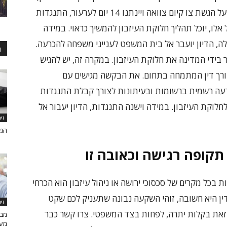
תפורסם הודעה פורמלית ברשומות ובעיתונות על הגשת צו קיום צוואה ויינתנו 14 יום לערעור, התנגדות
אלו, יוכל תהליך חלוקת העיזבון להמשיך כראוי. במידה
ה, הדיון יועבר אל בית המשפט לענייני משפחה להכרעה.
ה
ידי המדינה את חלוקת העיזבון. במקרה זה, יש להגיש
עורך דין המתמחה בתחום. את הבקשה מגישים עם
דעה רשמית ברשומות ובעיתונות לצורך קבלת התנגדות
חלוקת העיזבון. במידה וישנה התנגדות, הדיון יעבור אל
זי
הגש
קופה רגישה וכאובה זו
ת בכל מקרים של סכסוכי ירושה או ניהול עיזבון הוא הכרחי
דין היא חשובה, זוהי השקעה נבונה שתעניק לכם שקט
זי
זאת בקלות יתרה, לפחות בצד המשפטי. צרו קשר כבר
מבצ
מעו